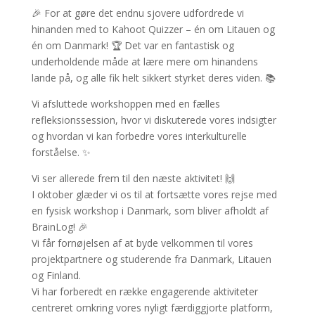
🎉 For at gøre det endnu sjovere udfordrede vi
hinanden med to Kahoot Quizzer – én om Litauen og
én om Danmark! 🏆 Det var en fantastisk og
underholdende måde at lære mere om hinandens
lande på, og alle fik helt sikkert styrket deres viden. 📚
Vi afsluttede workshoppen med en fælles
refleksionssession, hvor vi diskuterede vores indsigter
og hvordan vi kan forbedre vores interkulturelle
forståelse. ✨
Vi ser allerede frem til den næste aktivitet! 🙌
I oktober glæder vi os til at fortsætte vores rejse med
en fysisk workshop i Danmark, som bliver afholdt af
BrainLog! 🎉
Vi får fornøjelsen af at byde velkommen til vores
projektpartnere og studerende fra Danmark, Litauen
og Finland.
Vi har forberedt en række engagerende aktiviteter
centreret omkring vores nyligt færdiggjorte platform,