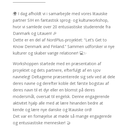
___________________
🌍 I dag afholdt vi i samarbejde med vores litauiske
partner SIH en fantastisk sprog- og kulturworkshop,
hvor vi samlede over 20 entusiastiske studerende fra
Danmark og Litauen! 🎉
Dette er en del af NordPlus-projektet: “Let’s Get to
Know Denmark and Finland.” Sammen udforsker vi nye
kulturer og skaber varige relationer! 💻✨
Workshoppen startede med en præsentation af
projektet og dets partnere, efterfulgt af en sjov
navneleg! Deltagerne præsenterede sig selv ved at dele
deres navne og derefter koble det første bogstav af
deres navn til et dyr eller en blomst på deres
modersmål, oversat til engelsk. Denne engagerende
aktivitet hjalp alle med at lære hinanden bedre at
kende og lære nye danske og litauiske ord!
Det var en fornøjelse at møde så mange engagerede
og entusiastiske mennesker! 🤝