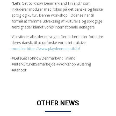
“Let’s Get to Know Denmark and Finland,” som
inkluderer moduler med fokus på det danske og finske
sprog og kultur. Denne workshop i Odense har til
formål at fremme udveksling af kulturelle og sproglige
færdigheder blandt vores internationale deltagere.
Vi inviterer alle, der er ivrige efter at lære eller forbedre
deres dansk, til at udforske vores interaktive
moduler: https://www.playdenmark.sih.lt/!
#LetsGetToKnowDenmarkAndFinland
#InterkultureltSamarbejde #Workshop #Læring
#Kahoot
OTHER NEWS